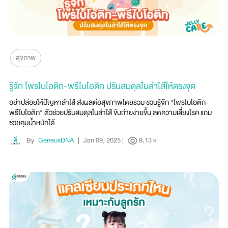
สุขภาพ
รู้จัก โพรไบโอติก-พรีไบโอติก ปรับสมดุลในลำไส้ให้ตรงจุด
อย่าปล่อยให้ปัญหาลำไส้ ส่งผลต่อสุขภาพโดยรวม ชวนรู้จัก "โพรไบโอติก-
พรีไบโอติก" ตัวช่วยปรับสมดุลในลำไส้ ขับถ่ายง่ายขึ้น ลดความเสี่ยงโรค แถม
ช่วยคุมน้ำหนักได้
By
GeneusDNA
|
Jan 09, 2025
|
8.13 k