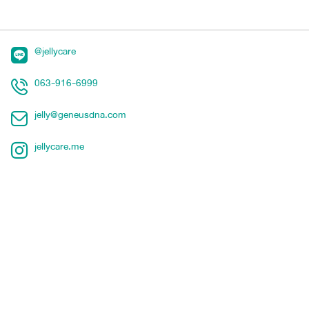
@jellycare
063-916-6999
jelly@geneusdna.com
jellycare.me
Jelly CARE เจลลี่วิตามิน
สูตรคุณหมอ ที่พ่อแม่เลือก
About Jelly CARE
Buy Jelly CARE
สินค้าทั้งหมด
Jelly CARE GRO+
บทความ
Jelly CARE IMMU+
พันธมิตร
Jelly CARE PROBIO+
เกี่ยวกับเรา